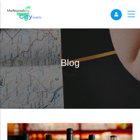
Blog
Breadcrumb
Αρχική