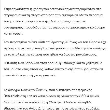
Στην αρχαιότητα, η χρήση του ρετσινιού αρχικά περιοριζόταν στο
σφράγισμα και τη στεγανοποίηση των αμφορέων. Με το πέρασμα
του χρόνου επινόησαν τον εμπλουτισμό ως συστατικό
συντήρησης, προσδίδοντας ταυτόχρονα το χαρακτηριστικό άρωμα
και τη γεύση.
Τον περασμένο αιώνα, κάθε ταβέρνα της Αθήνας και του Πειραιά είχε
τη δική της ρετσίνα, συνήθως από μούστο των Μεσογείων, ανάλογα
με το στυλ και την ένταση που ήθελε να δώσει ο μαγαζάτορας.
Η πλύση των βαρελιών στον δρόμο, η υποδοχή και το γέμισμα με
τον μούστο νέας εσοδείας, καθώς και το άνοιγμα των γιοματαριών
αποτελούσε γιορτή για τη γειτονιά.
Το άνοιγμα των νέων Gamay, που οι κάτοικοι της περιοχής
Beaujolais στη Γαλλία καθιέρωσαν τη δεκαετία του '50 κι έγιναν
διάσημοι σε όλο τον κόσμο, η «λαϊκή» Ελλάδα το συνήθιζε
εθιμοτυπικά του Αγίου Δημητρίου, με τις ρετσίνες νέας εσοδείας.