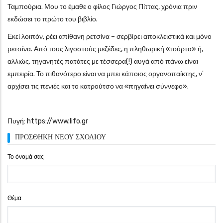
Ταμπούρια. Μου το έμαθε ο φίλος Γιώργος Πίττας, χρόνια πριν
εκδώσει το πρώτο του βιβλίο.
Εκεί λοιπόν, ρέει απίθανη ρετσίνα – σερβίρει αποκλειστικά και μόνο
ρετσίνα. Από τους λιγοστούς μεζέδες, η πληθωρική «τούρτα» ή,
αλλιώς, τηγανητές πατάτες με τέσσερα(!) αυγά από πάνω είναι
εμπειρία. Το πιθανότερο είναι να μπει κάποιος οργανοπαίκτης, ν'
αρχίσει τις πενιές και το κατρούτσο να «πηγαίνει σύννεφο».
Πυγή:
https://www.lifo.gr
ΠΡΟΣΘΉΚΗ ΝΈΟΥ ΣΧΟΛΊΟΥ
Το όνομά σας
Θέμα