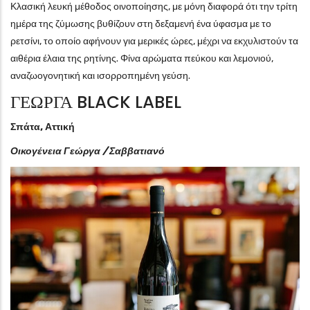
Κλασική λευκή μέθοδος οινοποίησης, με μόνη διαφορά ότι την τρίτη
ημέρα της ζύμωσης βυθίζουν στη δεξαμενή ένα ύφασμα με το
ρετσίνι, το οποίο αφήνουν για μερικές ώρες, μέχρι να εκχυλιστούν τα
αιθέρια έλαια της ρητίνης. Φίνα αρώματα πεύκου και λεμονιού,
αναζωογονητική και ισορροπημένη γεύση.
ΓΕΩΡΓΑ BLACK LABEL
Σπάτα, Αττική
Οικογένεια Γεώργα / Σαββατιανό