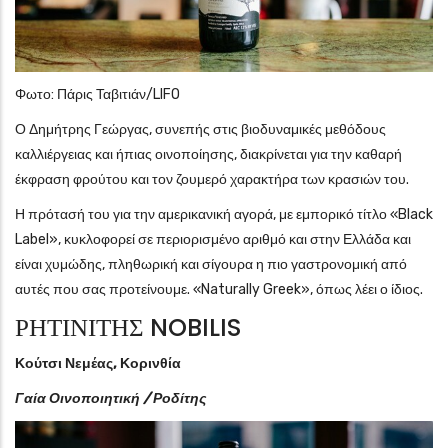
Φωτο: Πάρις Ταβιτιάν/LIFO
Ο Δημήτρης Γεώργας, συνεπής στις βιοδυναμικές μεθόδους
καλλιέργειας και ήπιας οινοποίησης, διακρίνεται για την καθαρή
έκφραση φρούτου και τον ζουμερό χαρακτήρα των κρασιών του.
Η πρότασή του για την αμερικανική αγορά, με εμπορικό τίτλο «Black
Label», κυκλοφορεί σε περιορισμένο αριθμό και στην Ελλάδα και
είναι χυμώδης, πληθωρική και σίγουρα η πιο γαστρονομική από
αυτές που σας προτείνουμε. «Naturally Greek», όπως λέει ο ίδιος.
ΡΗΤΙΝΙΤΗΣ NOBILIS
Κούτσι Νεμέας, Κορινθία
Γαία Οινοποιητική / Ροδίτης