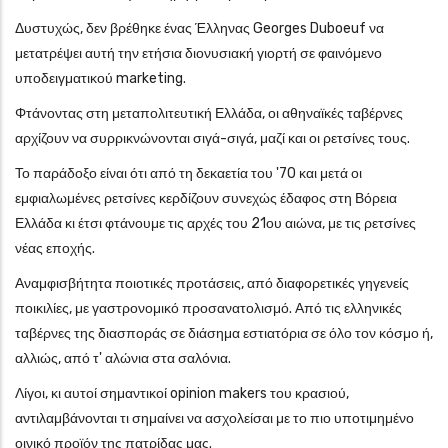
Δυστυχώς, δεν βρέθηκε ένας Έλληνας Georges Duboeuf να
μετατρέψει αυτή την ετήσια διονυσιακή γιορτή σε φαινόμενο
υποδειγματικού marketing.
Φτάνοντας στη μεταπολιτευτική Ελλάδα, οι αθηναϊκές ταβέρνες
αρχίζουν να συρρικνώνονται σιγά-σιγά, μαζί και οι ρετσίνες τους.
Το παράδοξο είναι ότι από τη δεκαετία του '70 και μετά οι
εμφιαλωμένες ρετσίνες κερδίζουν συνεχώς έδαφος στη Βόρεια
Ελλάδα κι έτσι φτάνουμε τις αρχές του 21ου αιώνα, με τις ρετσίνες
νέας εποχής.
Αναμφισβήτητα ποιοτικές προτάσεις, από διαφορετικές γηγενείς
ποικιλίες, με γαστρονομικό προσανατολισμό. Από τις ελληνικές
ταβέρνες της διασποράς σε διάσημα εστιατόρια σε όλο τον κόσμο ή,
αλλιώς, από τ' αλώνια στα σαλόνια.
Λίγοι, κι αυτοί σημαντικοί opinion makers του κρασιού,
αντιλαμβάνονται τι σημαίνει να ασχολείσαι με το πιο υποτιμημένο
οινικό προϊόν της πατρίδας μας.