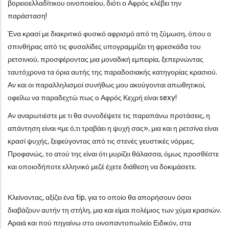
βορειοελλαδίτικου οινοποιείου, διότι ο Αφρός κλέβει την
παράσταση!
Ένα κρασί με διακριτικό φυσικό αφρισμό από τη ζύμωση, όπου ο
σπινθήρας από τις φυσαλίδες υπογραμμίζει τη φρεσκάδα του
ρετσινιού, προσφέροντας μια μοναδική εμπειρία, ξεπερνώντας
ταυτόχρονα τα όρια αυτής της παραδοσιακής κατηγορίας κρασιού.
Αν και οι παραλληλισμοί συνήθως μου ακούγονται απωθητικοί,
οφείλω να παραδεχτώ πως ο Αφρός Κεχρή είναι sexy!
Αν αναρωτιέστε με τι θα συνοδέψετε τις παραπάνω προτάσεις, η
απάντηση είναι «με ό,τι τραβάει η ψυχή σας», μια και η ρετσίνα είναι
κρασί ψυχής, ξεφεύγοντας από τις στενές γευστικές νόρμες.
Προφανώς, το ατού της είναι ότι μυρίζει θάλασσα, όμως προσθέστε
και οποιοδήποτε ελληνικό μεζέ έχετε διάθεση να δοκιμάσετε.
Κλείνοντας, αξίζει ένα tip, για το οποίο θα απορήσουν όσοι
διαβάζουν αυτήν τη στήλη, μια και είμαι πολέμιος των χύμα κρασιών.
Αραιά και πού πηγαίνω στο οινοπαντοπωλείο Ειδικόν, στα