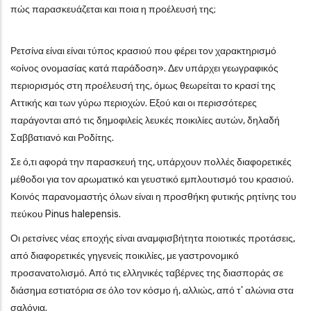
πώς παρασκευάζεται και ποια η προέλευσή της;
Ρετσίνα είναι είναι τύπος κρασιού που φέρει τον χαρακτηρισμό
«οίνος ονομασίας κατά παράδοση». Δεν υπάρχει γεωγραφικός
περιορισμός στη προέλευσή της, όμως θεωρείται το κρασί της
Αττικής και των γύρω περιοχών. Εξού και οι περισσότερες
παράγονται από τις δημοφιλείς λευκές ποικιλίες αυτών, δηλαδή
Σαββατιανό και Ροδίτης.
Σε ό,τι αφορά την παρασκευή της, υπάρχουν πολλές διαφορετικές
μέθοδοι για τον αρωματικό και γευστικό εμπλουτισμό του κρασιού.
Κοινός παρανομαστής όλων είναι η προσθήκη φυτικής ρητίνης του
πεύκου Pinus halepensis.
Οι ρετσίνες νέας εποχής είναι αναμφισβήτητα ποιοτικές προτάσεις,
από διαφορετικές γηγενείς ποικιλίες, με γαστρονομικό
προσανατολισμό. Από τις ελληνικές ταβέρνες της διασποράς σε
διάσημα εστιατόρια σε όλο τον κόσμο ή, αλλιώς, από τ' αλώνια στα
σαλόνια.