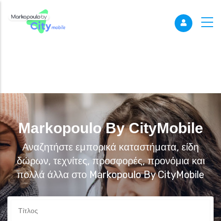
Markopoulo By CityMobile
Αναζητήστε εμπορικά καταστήματα, είδη
δώρων, τεχνίτες, προσφορές, προνόμια και
πολλά άλλα στο Markopoulo By CityMobile