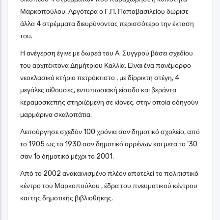
Μαρκοπούλου. Αργότερα ο Γ.Π. Παπαβασιλείου δώρισε
άλλα 4 στρέμματα διευρύνοντας περισσότερο την έκταση
του.
Η ανέγερση έγινε με δωρεά του Α. Συγγρού βάσει σχεδίου
του αρχιτέκτονα Δημήτριου Καλλία. Είναι ένα πανέμορφο
νεοκλασικό κτήριο πετρόκτιστο , με δίρρικτη στέγη, 4
μεγάλες αίθουσες, εντυπωσιακή είσοδο και βεράντα
κεραμοσκεπής στηριζόμενη σε κίονες, στην οποία οδηγούν
μαρμάρινα σκαλοπάτια.
Λειτούργησε σχεδόν 100 χρόνια σαν δημοτικό σχολείο, από
το 1905 ως το 1930 σαν δημοτικό αρρένων και μετα το ‘30
σαν 1ο δημοτικό μέχρι το 2001.
Από το 2002 ανακαινισμένο πλέον αποτελεί το πολιτιστικό
κέντρο του Μαρκοπούλου , έδρα του πνευματικού κέντρου
και της δημοτικής βιβλιοθήκης.