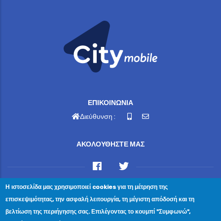
ΕΠΙΚΟΙΝΩΝΙΑ
Διεύθυνση :
ΑΚΟΛΟΥΘΗΣΤΕ ΜΑΣ
Η ιστοσελίδα μας χρησιμοποιεί cookies για τη μέτρηση της
© 2023 Ewelina Angelika Christodoulakis — All Rights
επισκεψιμότητας, την ασφαλή λειτουργία, τη μέγιστη απόδοσή και τη
Reserved Κρήτης 2, Μελίσσια, Τ.Κ. 151 27
βελτίωση της περιήγησης σας. Επιλέγοντας το κουμπί "Συμφωνώ",