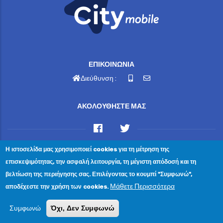
ΕΠΙΚΟΙΝΩΝΙΑ
Διεύθυνση :
ΑΚΟΛΟΥΘΗΣΤΕ ΜΑΣ
Η ιστοσελίδα μας χρησιμοποιεί cookies για τη μέτρηση της
© 2023 Ewelina Angelika Christodoulakis — All Rights
επισκεψιμότητας, την ασφαλή λειτουργία, τη μέγιστη απόδοσή και τη
Reserved Κρήτης 2, Μελίσσια, Τ.Κ. 151 27
βελτίωση της περιήγησης σας. Επιλέγοντας το κουμπί "Συμφωνώ",
Επικοινωνία
|
Πολιτική Απορρήτου
|
Αίτημα Διαγραφής
Μάθετε Περισσότερα
αποδέχεστε την χρήση των cookies.
Προσωπικών Δεδομένων
Συμφωνώ
Όχι, Δεν Συμφωνώ