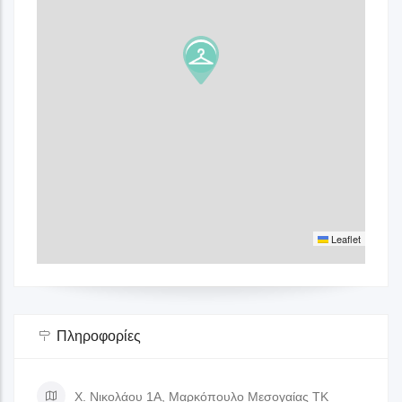
Leaflet
Πληροφορίες
Χ. Νικολάου 1Α, Μαρκόπουλο Μεσογαίας ΤΚ