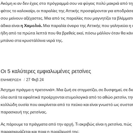
Ακόμη κι αν δεν έχεις στο πρόγραμμά σου να φύγεις πολύ μακριά από τη
φέτος το καλοκαίρι, οι παραλίες της Αττικής προσφέρονται για αποδράσ
σου μείνουν αξέχαστες. Μια από τις παραλίες που μαγνητίζει τα βλέμματα
άδικα είναι
η Χαμολιά.
Μια παραλία όνειρο της Αττικής που γαληνεύει η
ήδη από τα πρώτα λεπτά που θα βρεθείς εκεί, πόσω μάλλον όταν θα κάν
μπάνιο στα κρυστάλλινα νερά της.
Οι 5 καλύτερες εμφιαλωμένες ρετσίνες
/
27 Φεβ 24
ΕΝΗΜΕΡΩΣΗ
Άσχημο πράγμα η «ρετσινιά». Μια ζωή σε στιγματίζει, σε δυσφημεί, σε δια
όλα αυτά τα εφιαλτικά προέρχονται ετυμολογικά από το αθώο ρετσίνι, τη
κολλώδη ουσία που εκκρίνεται από το πεύκο και είναι γνωστό ως συστα
παρασκευή της ρετσίνας.
Ας πάρουμε τα πράγματα από την αρχή. Τι ακριβώς είναι η ρετσίνα, πώς
παρασκευάζεται και ποια η προέλευσή της;