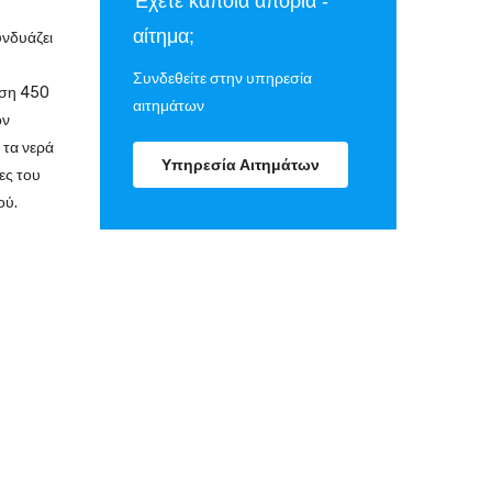
Έχετε κάποια απορία -
αίτημα;
νδυάζει
Συνδεθείτε στην υπηρεσία
αση 450
αιτημάτων
ον
 τα νερά
Υπηρεσία Αιτημάτων
ες του
ού.