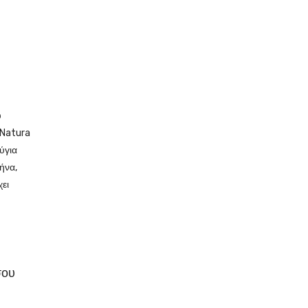
υ
 Natura
ύγια
ήνα,
ει
σου