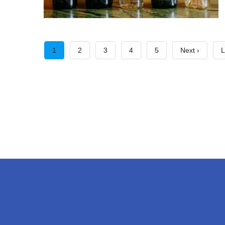
Σελιδοποίηση
Τρέχουσα
1
Σελίδα
2
Σελίδα
3
Σελίδα
4
Σελίδα
5
Next
Next ›
L
L
σελίδα
page
p