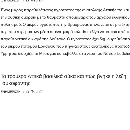
/
27 Φεβ 24
ΕΝΗΜΕΡΩΣΗ
Ένας μικρός παραθαλάσσιος υγρότοπος της ανατολικής Αττικής που συ
την φυσική ομορφιά με τα θαυμαστά απομεινάρια του αρχαίου ελληνικού
πολιτισμού. Ο μικρός υγρότοπος της Βραυρώνας απλώνεται σε μια έκτ
περίπου στρεμμάτων μέσα σε ένα μικρό κολπίσκο λίγο νοτιότερα από τ
παραθεριστικό οικισμό της Λούτσας. Ο υγρότοπος έχει δημιουρηθεί από
του μικρού ποταμού Ερασίνου που πηγάζει στους ανατολικούς πρόποδ
Υμμητού, διασχίζει τα Μεσόγεια και εκβάλλει στα νερά του Νότιου Ευβοϊκ
Τα τρομερά Αττικά βασιλικά σύκα και πώς βγήκε η λέξη
"συκοφάντης"
/
27 Φεβ 24
ΕΝΗΜΕΡΩΣΗ