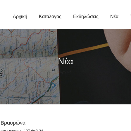
Κεντρική
Πλοήγηση
Αρχική
Κατάλογος
Εκδηλώσεις
Νέα
Νέα
Breadcrumb
Αρχική
Βραυρώνα