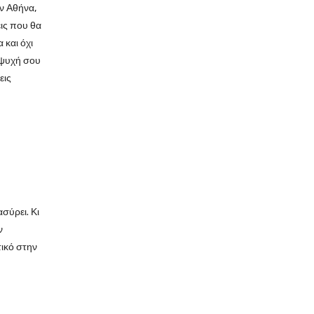
ν Αθήνα,
εις που θα
 και όχι
 ψυχή σου
εις
σύρει. Κι
ν
τικό στην