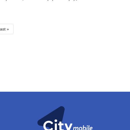
ast
ast »
age