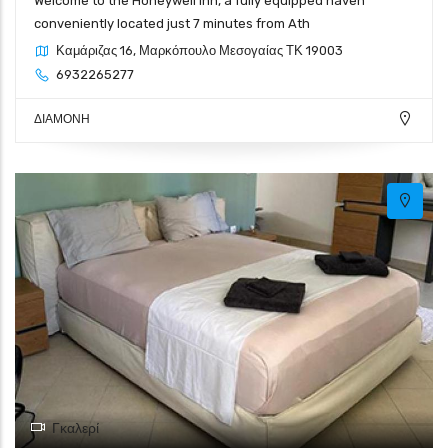
Welcome to the Honeywell Inn, a fully equipped haven
conveniently located just 7 minutes from Ath
Καμάριζας 16, Μαρκόπουλο Μεσογαίας ΤΚ 19003
6932265277
ΔΙΑΜΟΝΗ
Γκαλερί