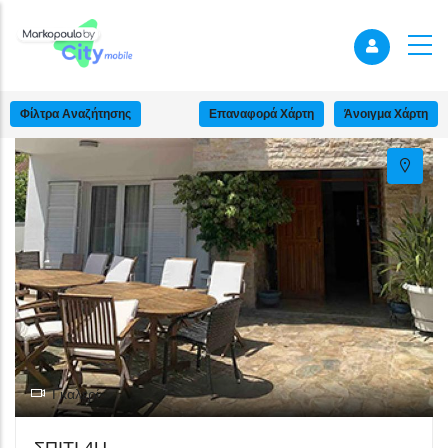
+
−
Φίλτρα Αναζήτησης
Επαναφορά Χάρτη
Άνοιγμα Χάρτη
Γκαλερί
ΣΠΙΤΙ 4U