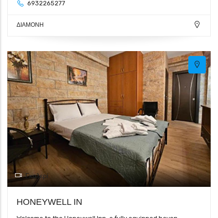
6932265277
ΔΙΑΜΟΝΗ
Γκαλερί
HONEYWELL IN