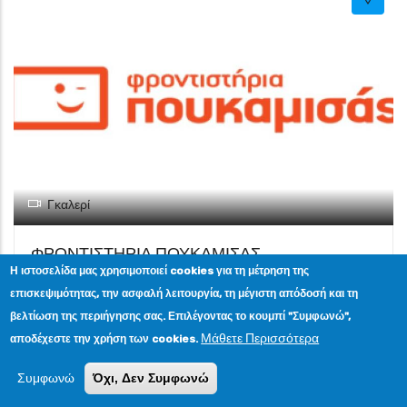
Γκαλερί
ΦΡΟΝΤΙΣΤΗΡΙΑ ΠΟΥΚΑΜΙΣΑΣ
Η ιστοσελίδα μας χρησιμοποιεί cookies για τη μέτρηση της
Υπηρεσίες φροντιστηρίου μέσης εκπαίδευσης. Εκπαιδευτικός
επισκεψιμότητας, την ασφαλή λειτουργία, τη μέγιστη απόδοσή και τη
πολυχώρος.
βελτίωση της περιήγησης σας. Επιλέγοντας το κουμπί "Συμφωνώ",
Λεωφόρος Πορτο Ραφτη 1, Μαρκόπουλο Μεσογαίας ΤΚ 19003
Μάθετε Περισσότερα
αποδέχεστε την χρήση των cookies.
(2ος Όροφος)
2299025053
Συμφωνώ
Όχι, Δεν Συμφωνώ
Leaflet
ΔΙΑΦΟΡΑ ΚΑΤΑΣΤΗΜΑΤΑ