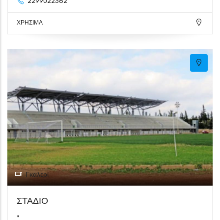
2299022382
ΧΡΗΣΙΜΑ
Γκαλερί
ΣΤΑΔΙΟ
*