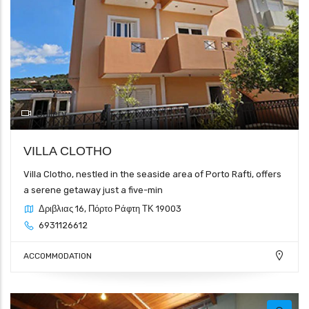
Gallery
VILLA CLOTHO
Villa Clotho, nestled in the seaside area of Porto Rafti, offers
a serene getaway just a five-min
Δριβλιας 16, Πόρτο Ράφτη ΤΚ 19003
6931126612
ACCOMMODATION