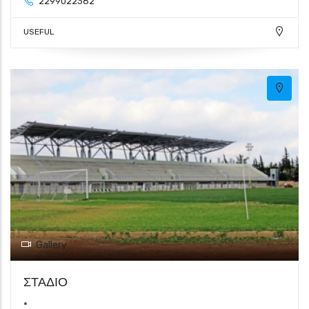
2299022382
USEFUL
Gallery
ΣΤΑΔΙΟ
*