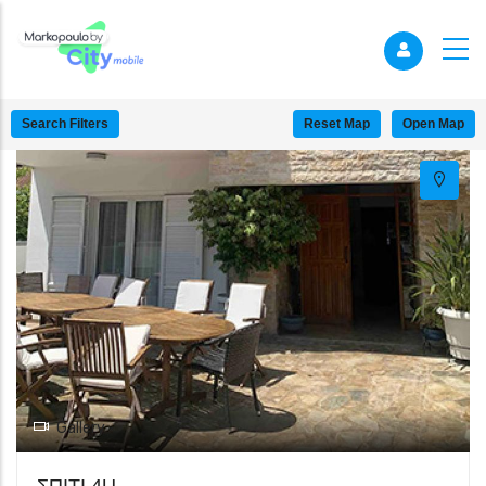
+
−
Search Filters
Reset Map
Open Map
Gallery
ΣΠΙΤΙ 4U