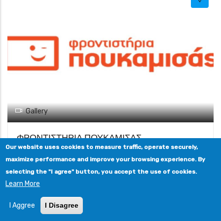
Gallery
ΦΡΟΝΤΙΣΤΗΡΙΑ ΠΟΥΚΑΜΙΣΑΣ
Our website uses cookies to measure traffic, operate securely,
Υπηρεσίες φροντιστηρίου μέσης εκπαίδευσης. Εκπαιδευτικός
maximize performance and improve your browsing experience. By
πολυχώρος.
selecting the "I agree" button, you accept the use of cookies.
Λεωφόρος Πορτο Ραφτη 1, Μαρκόπουλο Μεσογαίας ΤΚ 19003
Learn More
(2ος Όροφος)
2299025053
I Aggree
I Disagree
Leaflet
VARIOUS SHOPS