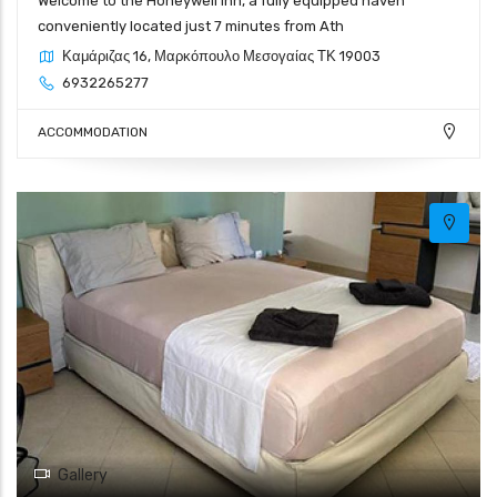
Welcome to the Honeywell Inn, a fully equipped haven
conveniently located just 7 minutes from Ath
Καμάριζας 16, Μαρκόπουλο Μεσογαίας ΤΚ 19003
6932265277
ACCOMMODATION
Gallery